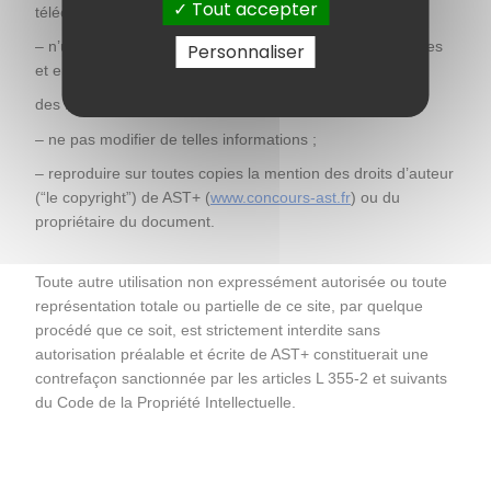
Tout accepter
téléchargé, reproduit, imprimé sous réserve de :
– n’utiliser de telles informations qu’à des fins personnelles 
Personnaliser
et en aucune manière à
des fins commerciales ;
– ne pas modifier de telles informations ;
– reproduire sur toutes copies la mention des droits d’auteur 
(“le copyright”) de AST+ (
www.concours-ast.fr
) ou du 
propriétaire du document.
Toute autre utilisation non expressément autorisée ou toute 
représentation totale ou partielle de ce site, par quelque 
procédé que ce soit, est strictement interdite sans 
autorisation préalable et écrite de AST+ constituerait une 
contrefaçon sanctionnée par les articles L 355-2 et suivants 
du Code de la Propriété Intellectuelle.