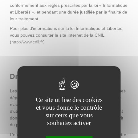
conformément aux règles prescrites par la loi « Informatique 
et Libertés », et pendant une durée justifiée par la finalité de 
leur traitement.
Pour plus d’informations sur la loi Informatique et Libertés, 
vous pouvez consulter le site Internet de la CNIL 
(
http://www.cnil.fr
)
Droits d’auteur / Copyright
Les marques et logos figurant sur ce site sont des marques 
déposées par leurs propriétaires respectifs. Leur mention 
Ce site utilise des cookies
n’accorde en aucune manière une licence ou un droit 
et vous donne le contrôle
d’utilisation quelconque desdites marques, qui ne peuvent 
sur ceux que vous
donc être utilisées sans le consentement préalable et écrit 
souhaitez activer
du propriétaire de la marque sous peine de contrefaçon.
L’ensemble des informations présentes sur ce site peut être 