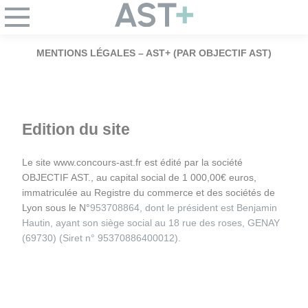
Panneau de gestion des cookies
MENTIONS LÉGALES – AST+ (PAR OBJECTIF AST)
Edition du site
Le site www.concours-ast.fr est édité par la société 
OBJECTIF AST., au capital social de 1 000,00€ euros, 
immatriculée au Registre du commerce et des sociétés de 
Lyon sous le N°
953708864
, dont le président est Benjamin 
Hautin, ayant son siège social au 18 rue des roses, GENAY 
(69730) (Siret n° 
95370886400012
).