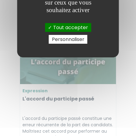
sur ceux que vous
souhaitez activer
01:49
Fréquence
Difficulté
Tout accepter
Personnaliser
Expression
L'accord du participe passé
L'accord du participe passé constitue une
erreur récurrente de la part des candidats.
Maîtrisez cet accord pour performer au