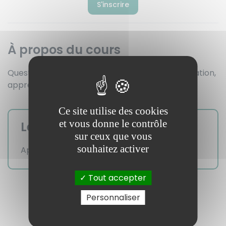
S'inscrire
À propos du cours
Question incontournable en entretien de motivation,
apprenez à mettre en valeur vos échecs !
Ce site utilise des cookies
et vous donne le contrôle
Les automatismes acquis
sur ceux que vous
souhaitez activer
Apprenez à sublimer vos échecs !
Tout accepter
Personnaliser
> Les autres vidéos du chapitre <