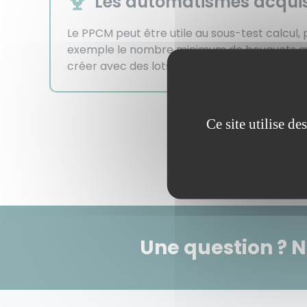
Les automatismes acqui
Le PPCM peut être utile au sous-test calcul,
exemple le nombre minimum de bouquets qu'i
créer avec des lots de fleurs.
Ce site utilise d
Une question ? 